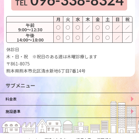
月
火
水
木
金
土
日
祝
午前
○
○
○
／
○
○
／
／
9:00〜12:30
午後
○
○
○
／
○
○
／
／
14:00〜18:00
休診日
木・日・祝 ※祝日のある週は木曜診療します
〒861-8075
熊本県熊本市北区清水新地6丁目7番14号
サブメニュー
料金表
施設基準