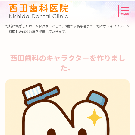
熊本市北区清水新地の歯医者
地域に根ざしたホームドクターとして、0歳から高齢者まで、様々なライフステージ
に対応した歯科治療を提供していきます。
ホーム
受診される方へ
西田歯科のキャラクターを作りまし
た。
診療内容
医院紹介