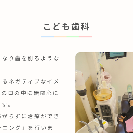
こども歯科
きなり歯を削るような
するネガティブなイメ
分の口の中に無関心に
です。
怖がらずに治療ができ
ーニング」を行いま